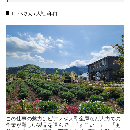
H・Kさん / 入社5年目
この仕事の魅力はピアノや大型金庫など人力での
作業が難しい製品を
運んで、『すごい！』 『あ